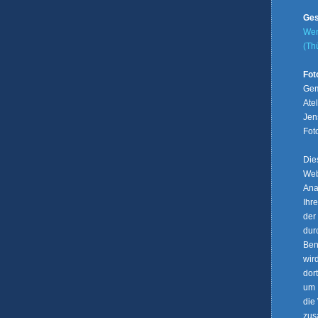
Ges
We
(Th
Fot
Gem
Ate
Jen
Fot
Die
Web
Ana
Ihr
der
dur
Ben
wir
dor
um 
die
zus