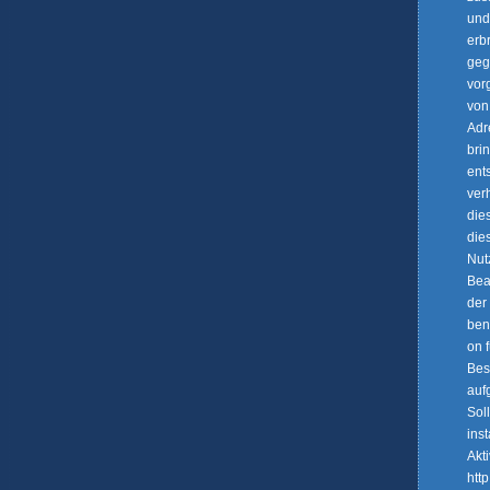
und
erb
geg
vor
von
Adr
bri
ent
ver
die
die
Nut
Bea
der
ben
on 
Bes
auf
Sol
inst
Akt
htt