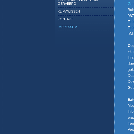
THERMOMETERMUSEUM
Gem
GERABERG
Bah
KLIMAWISSEN
987
KONTAKT
Tel
IMPRESSUM
Tel
eMa
Cop
»kl
Inha
der
gek
Des
Dow
Geb
Ext
Mög
Inf
erg
fre
Ver