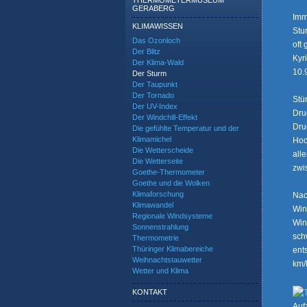
THERMOMETERMUSEUM
GERABERG
Imm
KLIMAWISSEN
Stu
Das Ozonloch
oft
Der Blitz
Kyr
Der Klima-Wald
10.
Der Sturm
Der Taupunkt
Der Tornado
Stü
Der UV-Index
Dru
Der Windchill-Effekt
Dru
Die gefühlte Temperatur und der
Klimamichel
Hoc
Die Wetterscheide
all
Die Wetterseite
zwi
Goethe-Thermometer
Goethe und die Wolken
Klimaforschung
Nac
Klimawandel
Win
Regionale Windsysteme
Win
Sonnenstrahlung
sch
Thermometrie
Thüringer Klimabereiche
ent
Weihnachtstauwetter
km/
Wetter und Klima
KONTAKT
Auf