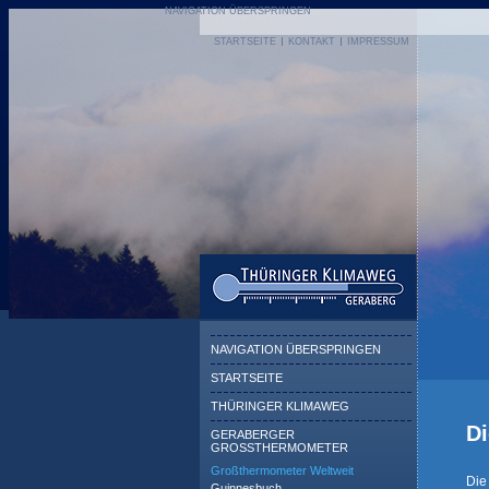
NAVIGATION ÜBERSPRINGEN
STARTSEITE
KONTAKT
IMPRESSUM
NAVIGATION ÜBERSPRINGEN
STARTSEITE
THÜRINGER KLIMAWEG
D
GERABERGER
GROSSTHERMOMETER
Großthermometer Weltweit
Die
Guinnesbuch