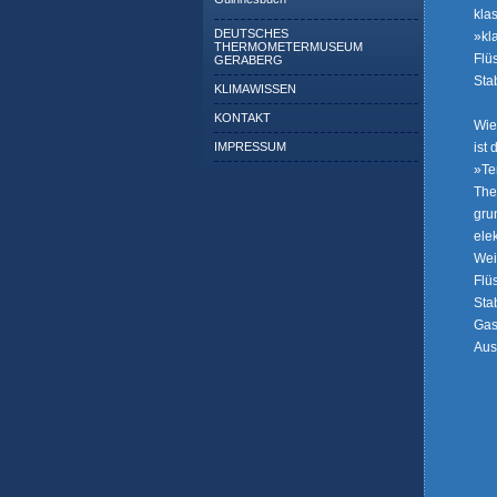
kla
DEUTSCHES
»kl
THERMOMETERMUSEUM
Flü
GERABERG
Sta
KLIMAWISSEN
KONTAKT
Wie
ist
IMPRESSUM
»Te
The
gru
ele
Wei
Flü
Sta
Gas
Aus