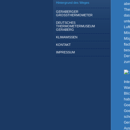
Hintergrund des Weges
abe
The
GERABERGER
das
GROSSTHERMOMETER
unt
DEUTSCHES
THERMOMETERMUSEUM
Luf
GERABERG
Möc
KLIMAWISSEN
Mög
fla
KONTAKT
bes
IMPRESSUM
Der
zum
Int
War
Bli
hab
Goe
Goe
sch
Ger
Aus