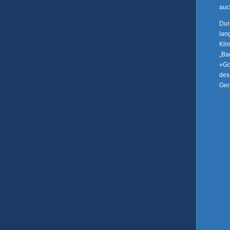
auc
Dur
lan
Kli
„Ba
»Go
des
Ger